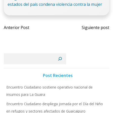
estados del país condena violencia contra la mujer
Navegación
Naveg
Anterior Post
Siguiente post
por
por
las
las
Buscar
entradas
entrad
Post Recientes
Encuentro Ciudadano sostiene operativo nacional de
insumos para La Guaira
Encuentro Ciudadano despliega jornada por el Día del Niño
en refugios y sectores afectados de Guaicaipuro