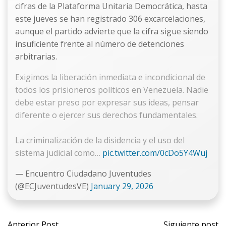
cifras de la Plataforma Unitaria Democrática, hasta
este jueves se han registrado 306 excarcelaciones,
aunque el partido advierte que la cifra sigue siendo
insuficiente frente al número de detenciones
arbitrarias.
Exigimos la liberación inmediata e incondicional de
todos los prisioneros políticos en Venezuela. Nadie
debe estar preso por expresar sus ideas, pensar
diferente o ejercer sus derechos fundamentales.
La criminalización de la disidencia y el uso del
sistema judicial como…
pic.twitter.com/0cDo5Y4Wuj
— Encuentro Ciudadano Juventudes
(@ECJuventudesVE)
January 29, 2026
Navegación
Naveg
Anterior Post
Siguiente post