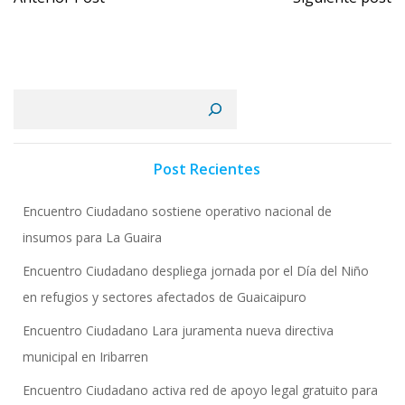
por
por
las
las
Buscar
entradas
entrad
Post Recientes
Encuentro Ciudadano sostiene operativo nacional de
insumos para La Guaira
Encuentro Ciudadano despliega jornada por el Día del Niño
en refugios y sectores afectados de Guaicaipuro
Encuentro Ciudadano Lara juramenta nueva directiva
municipal en Iribarren
Encuentro Ciudadano activa red de apoyo legal gratuito para